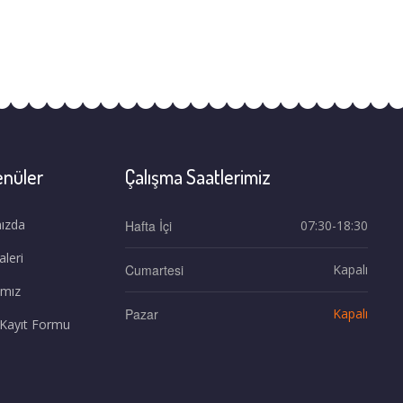
enüler
Çalışma Saatlerimiz
ızda
Hafta İçi
07:30-18:30
leri
Cumartesi
Kapalı
ımız
Pazar
Kapalı
 Kayıt Formu