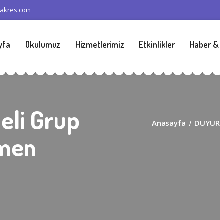
yakres.com
yfa
Okulumuz
Hizmetlerimiz
Etkinlikler
Haber &
eli Grup
Anasayfa
/
DUYURU
tmen