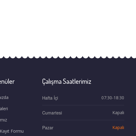
enüler
Çalışma Saatlerimiz
ızda
Hafta İçi
07:30-18:30
leri
Cumartesi
Kapalı
ımız
Pazar
Kapalı
 Kayıt Formu