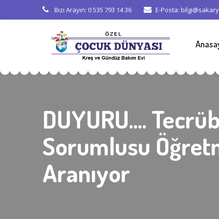
Bizi Arayın: 0 535 793 14 36
E-Posta: bilgi@sakar
Anasa
DUYURU.... Tecrüb
Sorumlusu Öğre
Aranıyor